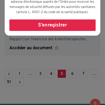
NEWSLETTER SEPTEMBRE 2025
adresse électronique auprès de l’Ordre pour recevoir les
messages de sécurité diffusés par les autorités sanitaires
Risques psychosociaux.
(article L. 4001-2 du code de la santé publique).
Votre opinion compte : Enquête nationale sur les
conditions de travail et santé des
kinésithérapeutes.
S’enregistrer
Rapport d'activité 2024.
Entraide.
Rapport sur l'exercice des kinésithérapeutes.
Accéder au document
1
…
3
4
5
6
7
…
91
Reto