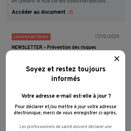
en lumière le rôle clé des kinésithérapeutes.
Accéder au document
17/10/2025
La lettre de l'Ordre
NEWSLETTER – Prévention des risques
psychosociaux
Mieux appréhender les risques psychosociaux.
Prendre soin de sa santé mentale en tant que
Soyez et restez toujours
kinésithérapeute.
informés
Autotest de Maslach et
ressources utiles.
Votre adresse e-mail est-elle à jour ?
Accéder au document
Pour déclarer et/ou mettre à jour votre adresse
électronique,
merci de vous enregistrer ci-après.
02/10/2025
La lettre de l'Ordre
Les professionnels de santé doivent déclarer une