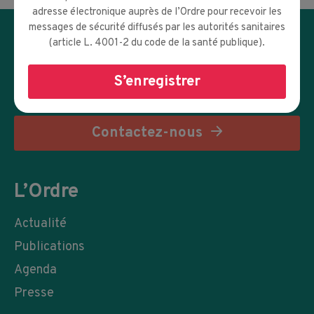
Reto
adresse électronique auprès de l’Ordre pour recevoir les
messages de sécurité diffusés par les autorités sanitaires
(article L. 4001-2 du code de la santé publique).
S’enregistrer
Contactez-nous
L’Ordre
Actualité
Publications
Agenda
Presse