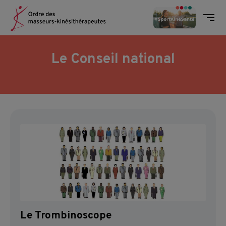
Ordre des masseurs-kinésithéra
Men
Skip to content
Le Conseil national
Le Trombinoscope